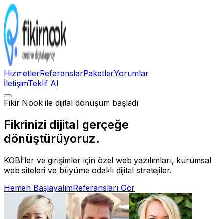
Hizmetler
Referanslar
Paketler
Yorumlar
İletişim
Teklif Al
Fikir Nook ile dijital dönüşüm başladı
Fikrinizi
dijital gerçeğe
dönüştürüyoruz.
KOBİ'ler ve girişimler için özel web yazılımları, kurumsal
web siteleri ve büyüme odaklı dijital stratejiler.
Hemen Başlayalım
Referansları Gör